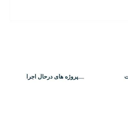
ت
پروژه های درحال اجرا
300 واحدی پردیسان قم
361 واحدی قنوات قم
مجتمع مسکونی فردیس کرج
قی
مجتمع مسکونی گل مریم تهران
ن
296 واحدی فولادشهر اصفهان